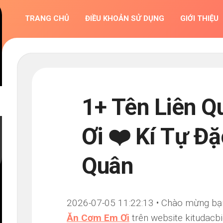
TRANG CHỦ
ĐIỀU KHOẢN SỬ DỤNG
GIỚI THIỆU
1+ Tên Liên 
Ơi ❤️ Kí Tự Đặ
Quân
2026-07-05 11:22:13 • Chào mừng bạn đ
Ăn Cơm Em Ơi
trên website kitudacbi