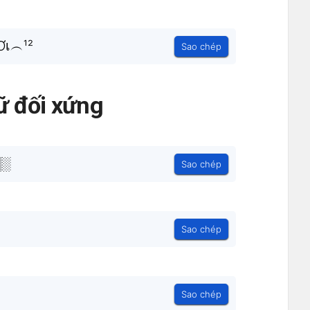
เ︵¹²
Sao chép
ữ đối xứng
▒░
Sao chép
Sao chép
Sao chép