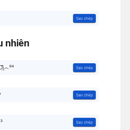
Sao chép
 nhiên
̰̃︵⁹⁴
Sao chép
۷
Sao chép
³
Sao chép