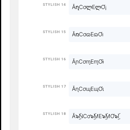
Stylish 14
ĂղCơლEლƠ¡
Stylish 15
ĂռCơɷEɷƠı
Stylish 16
ĂɲCơɱEɱƠɨ
Stylish 17
ĂɳCơɰEɰƠɩ
Stylish 18
Ă๖ۣۜNCơ๖ۣۜME๖ۣۜMƠ๖ۣۜI