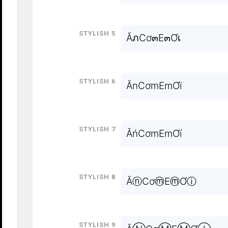
Stylish 5
ĂภCơ๓E๓Ơเ
Stylish 6
ĂnCơmEmƠï
Stylish 7
ĂńCơmEmƠí
Stylish 8
ĂⓝCơⓜEⓜƠⓘ
Stylish 9