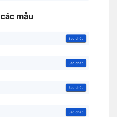
ả các mẫu
Sao chép
Sao chép
Sao chép
Sao chép