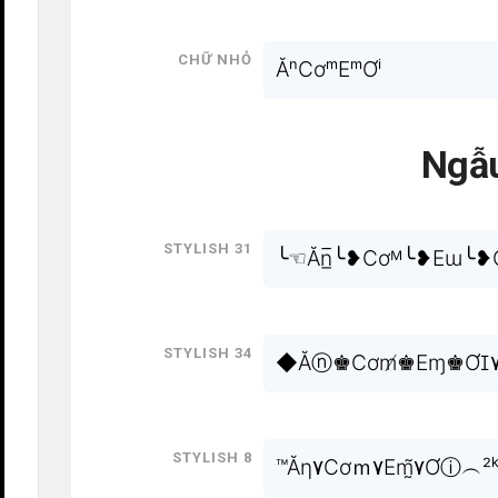
Chữ nhỏ
ĂⁿCơᵐEᵐƠⁱ
Ngẫu
Stylish 31
╰☜Ăn̲̅╰❥Cơᴹ╰❥Eɯ╰❥Ơi
Stylish 34
◆Ăⓝ♚Cơm̸♚Eɱ♚Ơꀤ
Stylish 8
™Ăη۷Cơｍ۷Em̰̃۷Ơⓘ︵²ᵏ