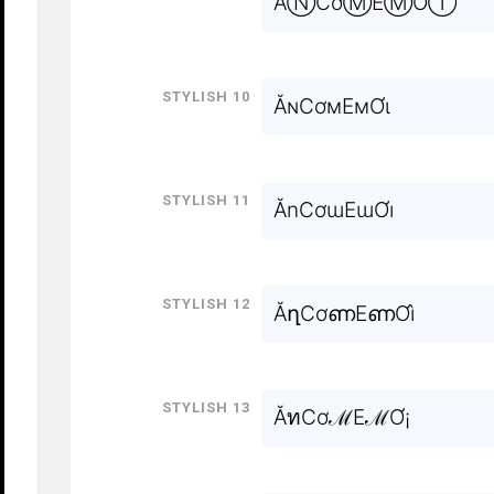
ĂⓃCơⓂEⓂƠⒾ
Stylish 10
ĂɴCơмEмƠι
Stylish 11
ĂnCơɯEɯƠı
Stylish 12
ĂղCơണEണƠì
Stylish 13
ĂทCơℳEℳƠ¡