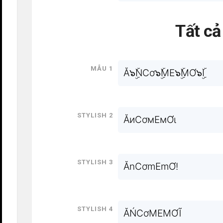
Tất c
Mẫu 1
Ă๖ۣۜNCơ๖ۣۜME๖ۣۜMƠ๖ۣۜI
Stylish 2
ĂиCơмEмƠι
Stylish 3
ĂnCơmEmƠ!
Stylish 4
ĂŃCơMEMƠĨ