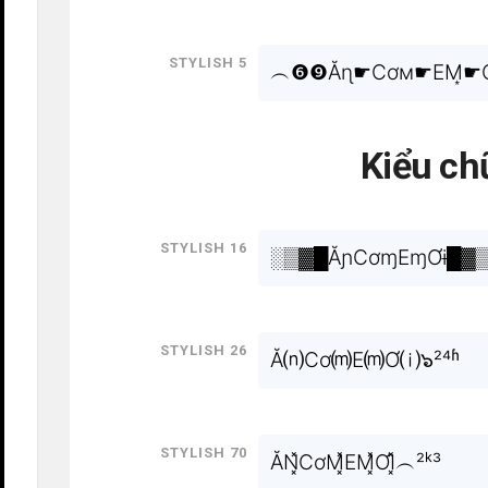
Stylish 5
︵❻❾Ăɳ☛Cơм☛EM͙☛Ơ
Kiểu ch
Stylish 16
░▒▓█ĂɲCơɱEɱƠɨ█▓
Stylish 26
Ă⒩Cơ⒨E⒨Ơ⒤๖²⁴ʱ
Stylish 70
ĂN͓̽CơM͓̽EM͓̽ƠI͓̽︵²ᵏ³