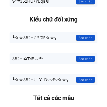
๖²⁴ʱ352HUཽY⃣ɖI͜͡є☮
Sao chép
Kiểu chữ đối xứng
╰☆☆352HU͛Y͛D͛I͛E͛☆☆╮
Sao chép
352HuᎽᎠᎥᎬ︵²ᵏ⁹
Sao chép
╰☆☆352HU༶Y༶D༶I༶E༶☆☆╮
Sao chép
Tất cả các mẫu