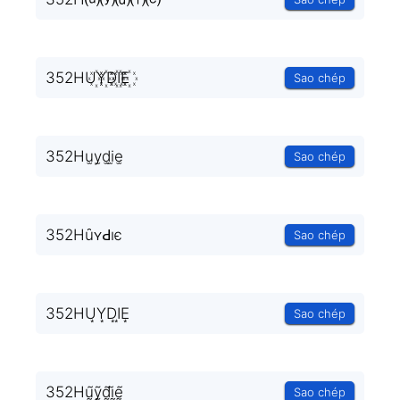
352HU꙰Y꙰D꙰I꙰E꙰
Sao chép
352Hu̫y̫d̫i̫e̫
Sao chép
352HȗʏԀıє
Sao chép
352HU͙Y͙D͙I͙E͙
Sao chép
352Hṵ̃ỹ̰d̰̃ḭ̃ḛ̃
Sao chép