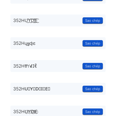
352HU͜͡Y͜͡D͜͡I͜͡E͜͡
Sao chép
352Hųყɖıɛ
Sao chép
352Hꀎꌩꀸꀤꍟ
Sao chép
352HU⃟Y⃟D⃟I⃟E⃟
Sao chép
352HU҉Y҉D҉I҉E҉
Sao chép