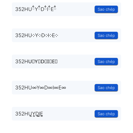
352HUྂYྂDྂIྂEྂ
Sao chép
352HU༶Y༶D༶I༶E༶
Sao chép
352HU⃒Y⃒D⃒I⃒E⃒
Sao chép
352HU∞Y∞D∞I∞E∞
Sao chép
352HU͚Y͚D͚I͚E͚
Sao chép