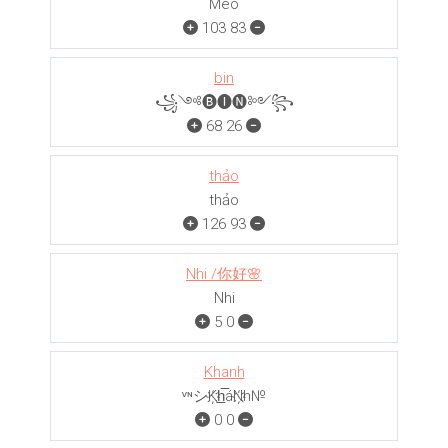
Mèo
103
83
bin
꧁༺🅑🅘🅝༻꧂
68
26
thảo
thảo
126
93
Nhi /你好🌸
Nhi
5
0
Khanh
ᵛᶰシK҉h̲̅áN҉h№
0
0