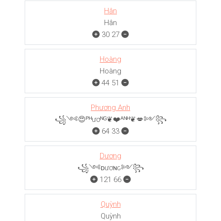
Hân
Hân
30
27
Hoàng
Hoàng
44
51
Phương Anh
꧁༺😍ᴾᴴươᴺᴳ❦❤️ᴬᴺᴴ❦💋༻꧂
64
33
Dương
꧁༺ᴅươɴԍ༻꧂
121
66
Quỳnh
Quỳnh