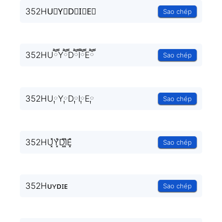
352HU⃒Y⃒D⃒I⃒E⃒
Sao chép
352HUཽYཽDཽIཽEཽ
Sao chép
352HU༙Y༙D༙I༙E༙
Sao chép
352HU͓̽Y͓̽D͓̽I͓̽E͓̽
Sao chép
352Hᴜʏᴅɪᴇ
Sao chép