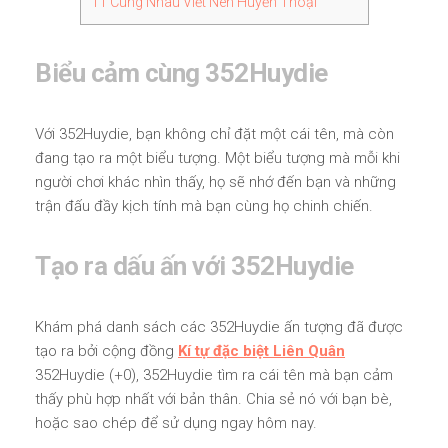
11
Cùng Nhau Viết Nên Huyền Thoại
Biểu cảm cùng 352Huydie
Với 352Huydie, bạn không chỉ đặt một cái tên, mà còn
đang tạo ra một biểu tượng. Một biểu tượng mà mỗi khi
người chơi khác nhìn thấy, họ sẽ nhớ đến bạn và những
trận đấu đầy kịch tính mà bạn cùng họ chinh chiến.
Tạo ra dấu ấn với 352Huydie
Khám phá danh sách các 352Huydie ấn tượng đã được
tạo ra bởi cộng đồng
Kí tự đặc biệt Liên Quân
352Huydie (+0), 352Huydie tìm ra cái tên mà bạn cảm
thấy phù hợp nhất với bản thân. Chia sẻ nó với bạn bè,
hoặc sao chép để sử dụng ngay hôm nay.