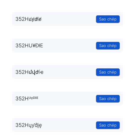
352Hu̸y̸d̸i̸e̸
Sao chép
352HU¥ÐłE
Sao chép
352Hմվժíҽ
Sao chép
352Hᵁᵞᴰᴵᴱ
Sao chép
352Hųƴd̾įę
Sao chép