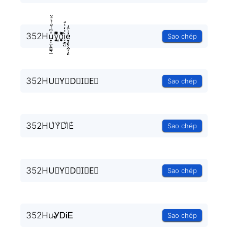
352Hu̟͎̲͕̼̳͉̲ͮͫͭ̋ͭ͛ͣ̈y͉̝͖̻̯ͮ̒̂ͮ͋ͫͨd̥̝̮͙͈͂̐̇ͮ̏̔̀̚ͅi̞̟̫̺ͭ̒ͭͣe̮̟͈̣̖̰̩̹͈̾ͨ̑͑
Sao chép
352HU⃗Y⃗D⃗I⃗E⃗
Sao chép
352HU͛Y͛D͛I͛E͛
Sao chép
352HU⃒Y⃒D⃒I⃒E⃒
Sao chép
352HuᎽᎠᎥᎬ
Sao chép