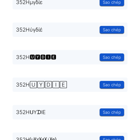
352Hμγδίε
Sao chép
352Hύγδίέ
Sao chép
352H🆄🆈🅳🅸🅴
Sao chép
352H🅄🅈🄳🄸🄴
Sao chép
352HᑌYᗪIE
Sao chép
352H⒰⒴⒟⒤⒠
Sao chép