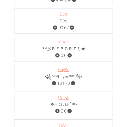
404
239
Đức
Đức
90
67
report
ᴳᵒᵈ乡ＲＥＰＯＲＴミ★
0
0
Huyền
꧁༺huyền༻꧂
104
70
Crush
❖︵crυѕн⁀ᶦᵈᵒᶫ
2
0
THÀNH