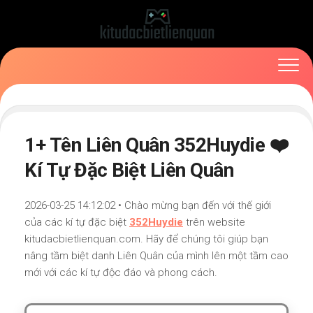
Skip
to
content
1+ Tên Liên Quân 352Huydie ❤️
Kí Tự Đặc Biệt Liên Quân
2026-03-25 14:12:02 • Chào mừng bạn đến với thế giới
của các kí tự đặc biệt
352Huydie
trên website
kitudacbietlienquan.com. Hãy để chúng tôi giúp bạn
nâng tầm biệt danh Liên Quân của mình lên một tầm cao
mới với các kí tự độc đáo và phong cách.