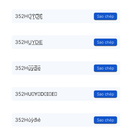
352HU̺͆Y̺͆D̺͆I̺͆E̺͆
Sao chép
352HU͟Y͟D͟I͟E͟
Sao chép
352Hu̲̅y̲̅d̲̅i̲̅e̲̅
Sao chép
352HU⃣Y⃣D⃣I⃣E⃣
Sao chép
352Hu̾y̾d̾i̾e̾
Sao chép