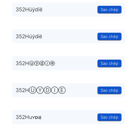
352Hüÿdïë
Sao chép
352Húýdíé
Sao chép
352Hⓤⓨⓓⓘⓔ
Sao chép
352HⓊⓎⒹⒾⒺ
Sao chép
352Huʏᴅιᴇ
Sao chép