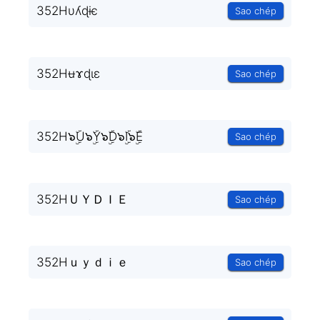
352Hυʎɖɨє
Sao chép
352Hʉɤɖɩɛ
Sao chép
352H๖ۣۜU๖ۣۜY๖ۣۜD๖ۣۜI๖ۣۜE
Sao chép
352HＵＹＤＩＥ
Sao chép
352Hｕｙｄｉｅ
Sao chép