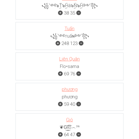
꧁༺๖ۣۜT๖ۣۜHà๖ۣۜN๖ۣۜH༻꧂
38
35
Tuấn
꧁༺тuấɴ༻꧂
248
123
Liên Quân
Flo•sama
69
76
phương
phương
59
40
Gió
❦G͜͡I͜͡ó︵³⁶
64
47