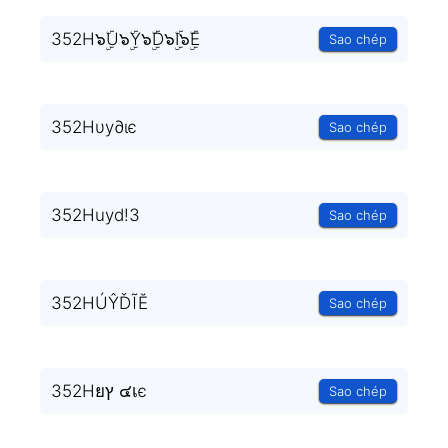
352H๖ۣۜU๖ۣۜY๖ۣۜD๖ۣۜI๖ۣۜE
Sao chép
352Hυу∂ιє
Sao chép
352Huyd!3
Sao chép
352HÚŶĎĨĔ
Sao chép
352Hยץ ๔เє
Sao chép