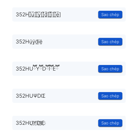
352H[̲̅u̲̅][̲̅y̲̅][̲̅d̲̅][̲̅i̲̅][̲̅e̲̅]
Sao chép
352Hṳ̈ÿ̤d̤̈ï̤ë̤
Sao chép
352HUཽYཽDཽIཽEཽ
Sao chép
352HUΨDIΣ
Sao chép
352HU҉Y҉D҉I҉E҈
Sao chép