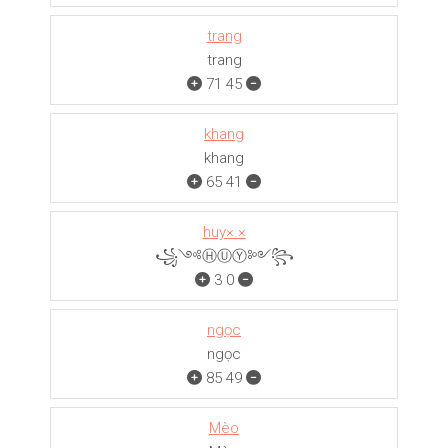
trang
trang
71
45
khang
khang
65
41
huy×.×
꧁༺ⒽⓊⓎ༻꧂
3
0
ngọc
ngọc
85
49
Mèo