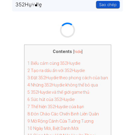
352Hṳ⑂ᖱ!ḙ
Sao chép
Contents
[
hide
]
1
Biểu cảm cùng 352Huydie
2
Tạo ra dấu ấn với 352Huydie
3
Đặt 352Huydie theo phong cách của bạn
4
Những 352Huydie không thể bỏ qua
5
352Huydie và thế giới game thủ
6
Sức hút của 352Huydie
7
Thể hiện 352Huydie của bạn
8
Đón Chào Các Chiến Binh Liên Quân
9
Mở Rộng Cánh Cửa Tưởng Tượng
10
Ngày Mới, Biệt Danh Mới