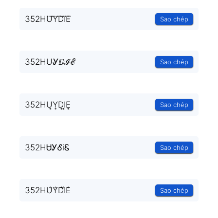
352HU⃜Y⃜D⃜I⃜E⃜
Sao chép
352HUᎽⅅℐℰ
Sao chép
352HU͎Y͎D͎I͎E͎
Sao chép
352HᏌᎩᎴiᏋ
Sao chép
352HU̐Y̐D̐I̐E̐
Sao chép