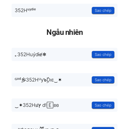
352Hᵘʸᵈⁱᵉ
Sao chép
Ngẫu nhiên
｡352Huýɗɨe̸❄
Sao chép
ᴳᵒᵈ乡352Hᵁy๖ۣۜDıɛ‿✶
Sao chép
‿✶352Hu̸ץ d!🄴ʚɞ
Sao chép