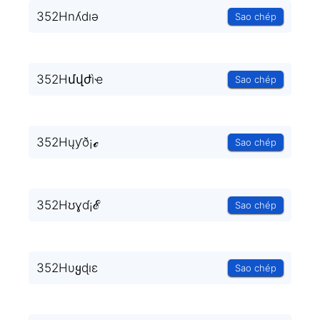
352Hnʎdıǝ
Sao chép
352Hմվժìҽ
Sao chép
352Hųƴð¡ℯ
Sao chép
352Hʊɣɗ¡ℰ
Sao chép
352Hυყɖıε
Sao chép