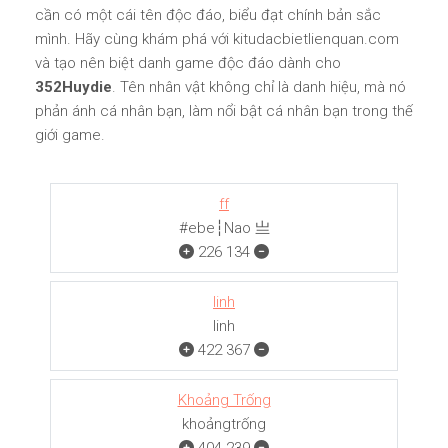
cần có một cái tên độc đáo, biểu đạt chính bản sắc
mình. Hãy cùng khám phá với kitudacbietlienquan.com
và tạo nên biệt danh game độc đáo dành cho
352Huydie
. Tên nhân vật không chỉ là danh hiệu, mà nó
phản ánh cá nhân bạn, làm nổi bật cá nhân bạn trong thế
giới game.
ff
#ebe┆Nao 亗
226
134
linh
linh
422
367
Khoảng Trống
khoảngㅤㅤㅤtrống